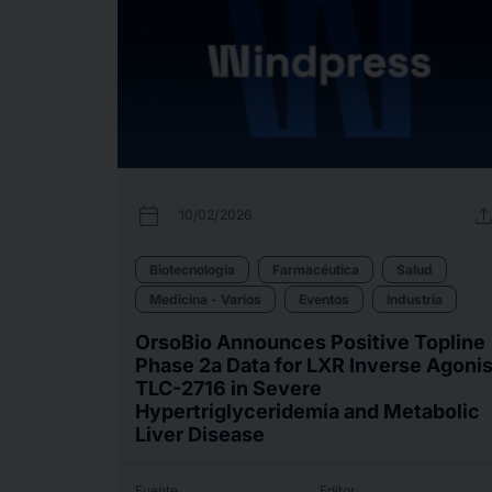
calendar_today
uplo
10/02/2026
Biotecnología
Farmacéutica
Salud
Medicina - Varios
Eventos
Industria
OrsoBio Announces Positive Topline
Phase 2a Data for LXR Inverse Agonis
TLC-2716 in Severe
Hypertriglyceridemia and Metabolic
Liver Disease
Fuente
Editor