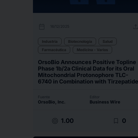
calendar_today
uplo
16/12/2025
Industria
Biotecnología
Salud
Farmacéutica
Medicina - Varios
OrsoBio Announces Positive Topline
Phase 1b/2a Clinical Data for its Oral
Mitochondrial Protonophore TLC-
6740 in Combination with Tirzepatid
Fuente
Editor
OrsoBio, Inc.
Business Wire
target
bookmark_border
1.00
0