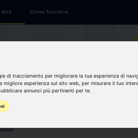
Red
Como funciona
io
 Inc.
gie di tracciamento per migliorare la tua esperienza di navi
na migliore esperienza sul sito web
,
per misurare il tuo inter
nes
ubblicare annunci più pertinenti per te
.
oni
os
Salud