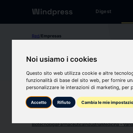
Digest
Red
/
Empresas
No verificado
Noi usiamo i cookies
OrsoBio,
Or
Questo sito web utilizza cookie e altre tecnolo
funzionalità di base del sito web
,
per fornire u
Seguir actualizacio
favorite
personalizzare le interazioni di marketing
,
per p
Accetto
Rifiuto
Cambia le mie impostazi
Sobre qué escribimos
Biotecnología
Farmacéutica
Industria
Medicina - Vari