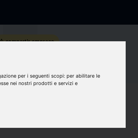
s_share
compartir empresa
Detalles de contacto
gazione per i seguenti scopi:
per abilitare le
Redes sociales
esse nei nostri prodotti e servizi e
favorite
Seguidores
0
target
Compatibilidad
0