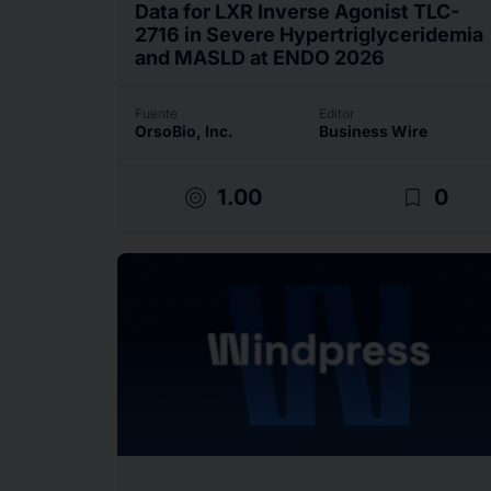
Data for LXR Inverse Agonist TLC-
2716 in Severe Hypertriglyceridemia
and MASLD at ENDO 2026
Fuente
Editor
OrsoBio, Inc.
Business Wire
target
bookmark_border
1.00
0