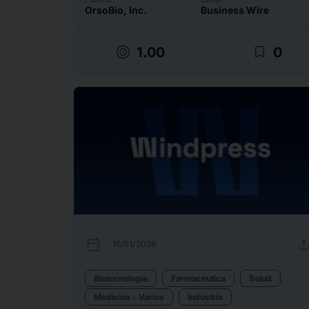
OrsoBio, Inc.
Business Wire
target
bookmark_border
1.00
0
calendar_today
uplo
16/01/2026
Biotecnología
Farmacéutica
Salud
Medicina - Varios
Industria