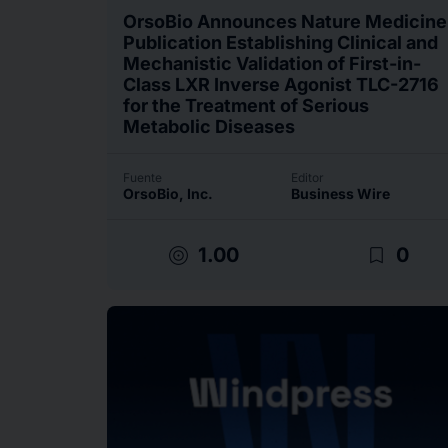
OrsoBio Announces Nature Medicine
Publication Establishing Clinical and
Mechanistic Validation of First-in-
Class LXR Inverse Agonist TLC-2716
for the Treatment of Serious
Metabolic Diseases
Fuente
Editor
OrsoBio, Inc.
Business Wire
target
bookmark_border
1.00
0