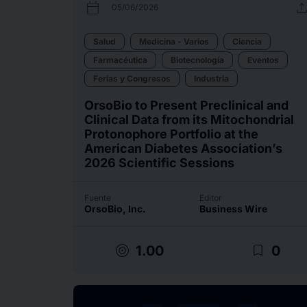
calendar_today
uplo
05/06/2026
Salud
Medicina - Varios
Ciencia
Farmacéutica
Biotecnología
Eventos
Ferias y Congresos
Industria
OrsoBio to Present Preclinical and
Clinical Data from its Mitochondrial
Protonophore Portfolio at the
American Diabetes Association’s
2026 Scientific Sessions
Fuente
Editor
OrsoBio, Inc.
Business Wire
target
bookmark_border
1.00
0