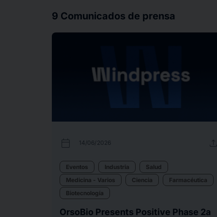
9
Comunicados de prensa
calendar_today
uplo
14/06/2026
Eventos
Industria
Salud
Medicina - Varios
Ciencia
Farmacéutica
Biotecnología
OrsoBio Presents Positive Phase 2a