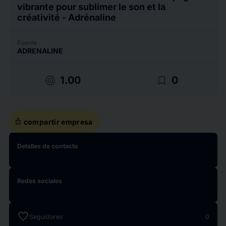
vibrante pour sublimer le son et la
créativité - Adrénaline
Fuente
ADRENALINE
target
bookmark_border
1.00
0
ios_share
compartir empresa
Detalles de contacto
Redes sociales
favorite
Seguidores
0