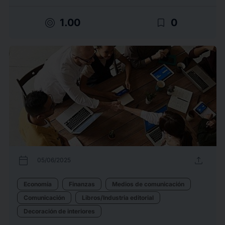
target
bookmark_border
1.00
0
calendar_today
upload
05/06/2025
Economía
Finanzas
Medios de comunicación
Comunicación
Libros/Industria editorial
Decoración de interiores