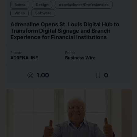
Banca
Design
Asociaciones/Profesionales
Vídeo
Software
Adrenaline Opens St. Louis Digital Hub to
Transform Digital Signage and Branch
Experience for Financial Institutions
Fuente
Editor
ADRENALINE
Business Wire
target
bookmark_border
1.00
0