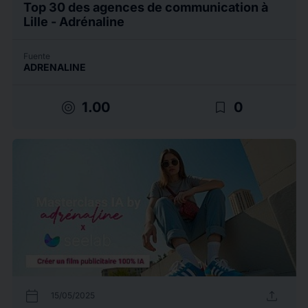
Top 30 des agences de communication à
Lille - Adrénaline
Fuente
ADRENALINE
target
bookmark_border
1.00
0
calendar_today
upload
15/05/2025