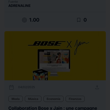
Fuente
ADRENALINE
target
bookmark_border
1.00
0
calendar_today
upload
04/02/2025
Moda
Música
Economía
Finanzas
Collaboration Bose x Jain : une campagne