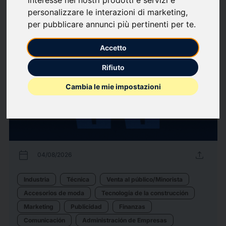
personalizzare le interazioni di marketing
,
43
Comunicados de
arrow_forward
Ver todos los comunicados de
per pubblicare annunci più pertinenti per te
.
prensa
prensa
Accetto
Rifiuto
Cambia le mie impostazioni
calendar_today
upload
04/08/2026
Industria
Técnica
Venta al público/Minorista
Accesorios de moda
Tecnología de la construcción
Marketing
Publicidad
Finanzas
Comunicación
Administración de Empresas