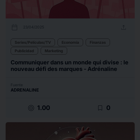
calendar_today
upload
23/04/2025
Series/Películas/TV
Economía
Finanzas
Publicidad
Marketing
Communiquer dans un monde qui divise : le
nouveau défi des marques - Adrénaline
Fuente
ADRENALINE
target
bookmark_border
1.00
0