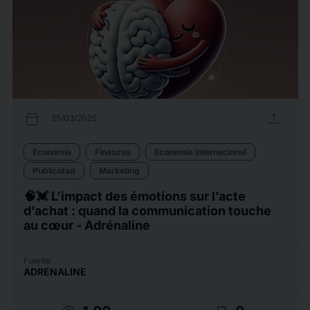
calendar_today
upload
25/03/2025
Economía
Finanzas
Economía internacional
Publicidad
Marketing
🧠💓 L’impact des émotions sur l’acte
d’achat : quand la communication touche
au cœur - Adrénaline
Fuente
ADRENALINE