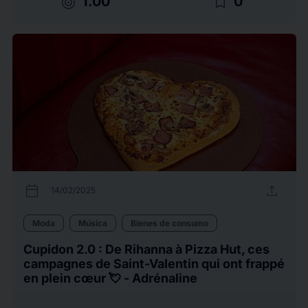
target
bookmark_border
1.00
0
calendar_today
upload
14/02/2025
Moda
Música
Bienes de consumo
Cupidon 2.0 : De Rihanna à Pizza Hut, ces
campagnes de Saint-Valentin qui ont frappé
en plein cœur 💘 - Adrénaline