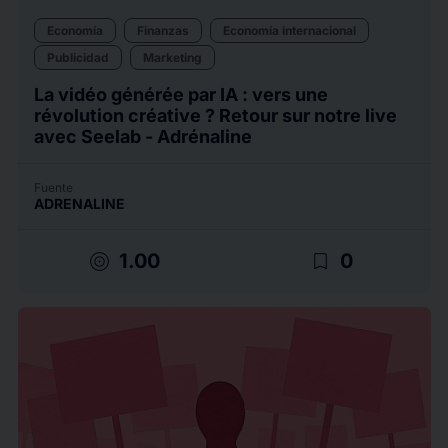
Economía
Finanzas
Economía internacional
Publicidad
Marketing
La vidéo générée par IA : vers une
révolution créative ? Retour sur notre live
avec Seelab - Adrénaline
Fuente
ADRENALINE
target
bookmark_border
1.00
0