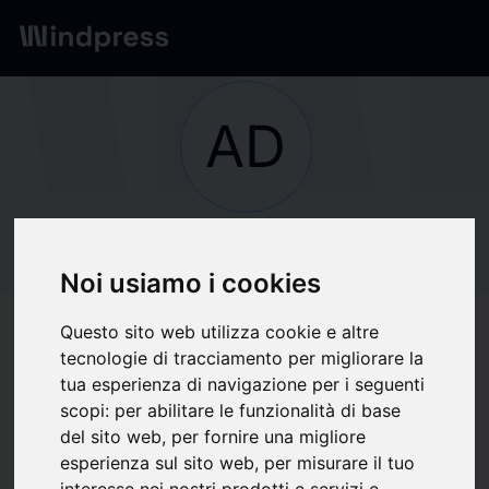
Red
/
Empresas
AD
No verificado
ADRENALINE
Noi usiamo i cookies
Questo sito web utilizza cookie e altre
Seguir actualizaciones
favorite
tecnologie di tracciamento per migliorare la
tua esperienza di navigazione per i seguenti
scopi:
per abilitare le funzionalità di base
Sobre qué escribimos
del sito web
,
per fornire una migliore
esperienza sul sito web
,
per misurare il tuo
Economía
Economía internacional
Finanzas
Marketing
Publicidad
interesse nei nostri prodotti e servizi e