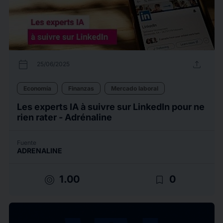
calendar_today
upload
25/06/2025
Economía
Finanzas
Mercado laboral
Les experts IA à suivre sur LinkedIn pour ne
rien rater - Adrénaline
Fuente
ADRENALINE
target
bookmark_border
1.00
0