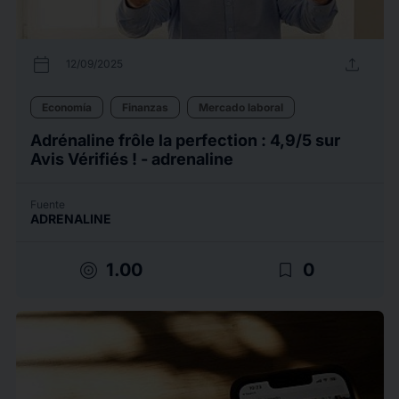
calendar_today
upload
12/09/2025
Economía
Finanzas
Mercado laboral
Adrénaline frôle la perfection : 4,9/5 sur
Avis Vérifiés ! - adrenaline
Fuente
ADRENALINE
target
bookmark_border
1.00
0