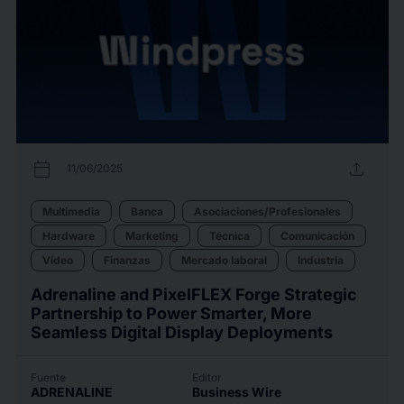
calendar_today
upload
11/06/2025
Multimedia
Banca
Asociaciones/Profesionales
Hardware
Marketing
Técnica
Comunicación
Vídeo
Finanzas
Mercado laboral
Industria
Adrenaline and PixelFLEX Forge Strategic
Partnership to Power Smarter, More
Seamless Digital Display Deployments
Fuente
Editor
ADRENALINE
Business Wire