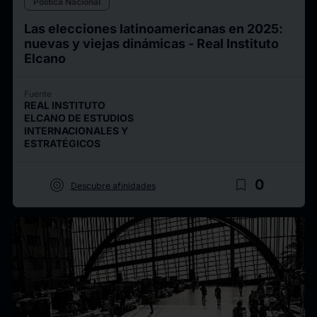
Política Nacional
Las elecciones latinoamericanas en 2025:
nuevas y viejas dinámicas - Real Instituto
Elcano
Fuente
REAL INSTITUTO
ELCANO DE ESTUDIOS
INTERNACIONALES Y
ESTRATÉGICOS
target
bookmark_border
0
Descubre afinidades