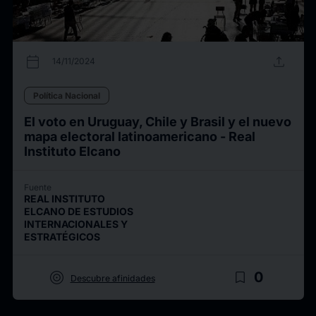
calendar_today
upload
14/11/2024
Política Nacional
El voto en Uruguay, Chile y Brasil y el nuevo
mapa electoral latinoamericano - Real
Instituto Elcano
Fuente
REAL INSTITUTO
ELCANO DE ESTUDIOS
INTERNACIONALES Y
ESTRATÉGICOS
target
bookmark_border
0
Descubre afinidades