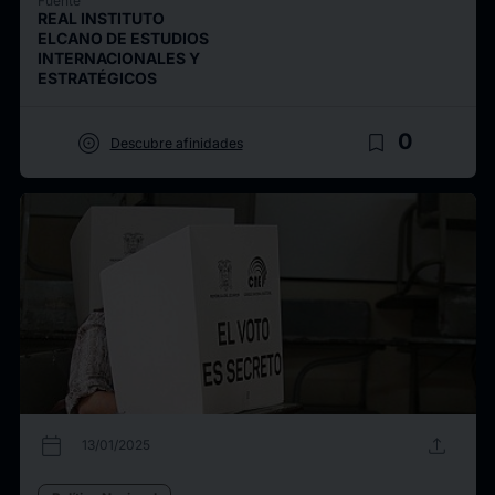
Fuente
REAL INSTITUTO
ELCANO DE ESTUDIOS
INTERNACIONALES Y
ESTRATÉGICOS
target
bookmark_border
0
Descubre afinidades
calendar_today
upload
13/01/2025