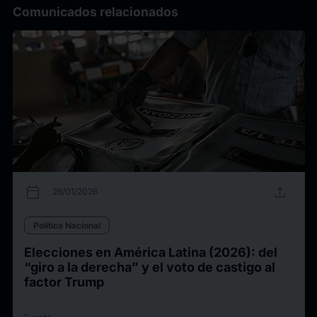
Comunicados relacionados
calendar_today
upload
26/01/2026
Política Nacional
Elecciones en América Latina (2026): del
“giro a la derecha” y el voto de castigo al
factor Trump