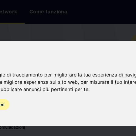
etwork
Come funziona
io
andMarkets
gie di tracciamento per migliorare la tua esperienza di navi
na migliore esperienza sul sito web
,
per misurare il tuo inter
i
ubblicare annunci più pertinenti per te
.
oni
omunicazioni