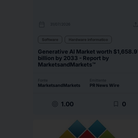
calendar_today
uplo
31/07/2026
Software
Hardware informatico
Generative AI Market worth $1,658.9
billion by 2033 - Report by
MarketsandMarkets™
Fonte
Emittente
MarketsandMarkets
PR News Wire
target
bookmark_border
1.00
0