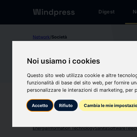
Digest
N
Network
/
Società
Non verificato
Noi usiamo i cookies
Markets
Ma
Questo sito web utilizza cookie e altre tecnolo
funzionalità di base del sito web
,
per fornire u
Segui aggiornament
favorite
personalizzare le interazioni di marketing
,
per p
Accetto
Rifiuto
Cambia le mie impostazi
Di cosa scriviamo
Energia
Information Technology
Sanità
Software
Telec