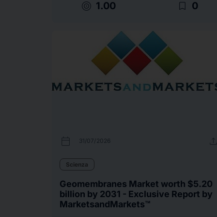
target
bookmark_border
1.00
0
calendar_today
uplo
31/07/2026
Scienza
Geomembranes Market worth $5.20
billion by 2031 - Exclusive Report by
MarketsandMarkets™