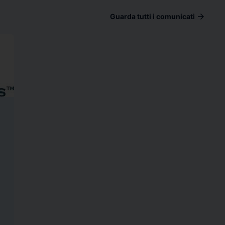
arrow_forward
Guarda tutti i comunicati
ad