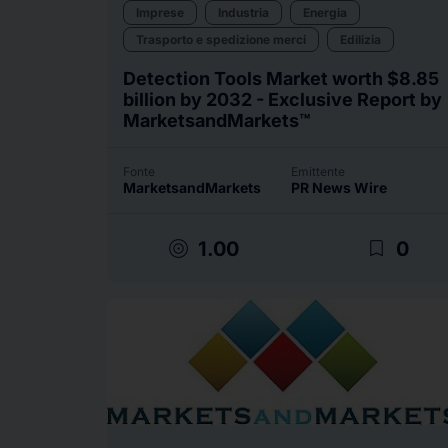
Imprese
Industria
Energia
Trasporto e spedizione merci
Edilizia
Detection Tools Market worth $8.85
billion by 2032 - Exclusive Report by
MarketsandMarkets™
Fonte
Emittente
MarketsandMarkets
PR News Wire
target
bookmark_border
1.00
0