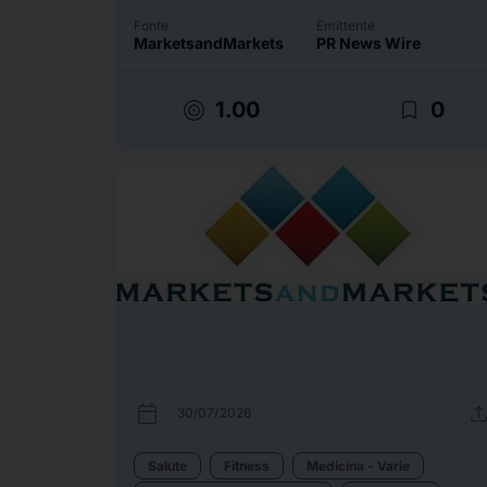
Fonte
Emittente
MarketsandMarkets
PR News Wire
target
bookmark_border
1.00
0
calendar_today
uplo
30/07/2026
Salute
Fitness
Medicina - Varie