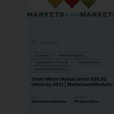
calendar_today
uplo
31/07/2026
Accessori
Vetrine/Shopping
Cronaca Rosa / Gossip
Cronaca Bianca
Hardware informatico
Smart Meter Market worth $50.82
billion by 2031 | MarketsandMarkets
Fonte
Emittente
MarketsandMarkets
PR News Wire