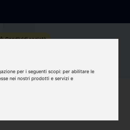
s_share
Condividi società
Recapiti
gazione per i seguenti scopi:
per abilitare le
Social Media
esse nei nostri prodotti e servizi e
favorite
Seguaci
0
target
Compatibilità
0