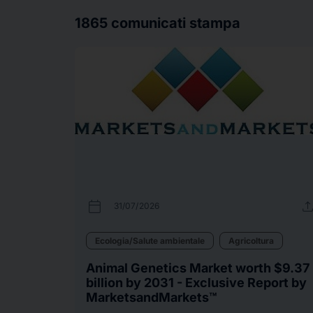
1865
comunicati stampa
calendar_today
uplo
31/07/2026
Ecologia/Salute ambientale
Agricoltura
Animal Genetics Market worth $9.37
billion by 2031 - Exclusive Report by
MarketsandMarkets™