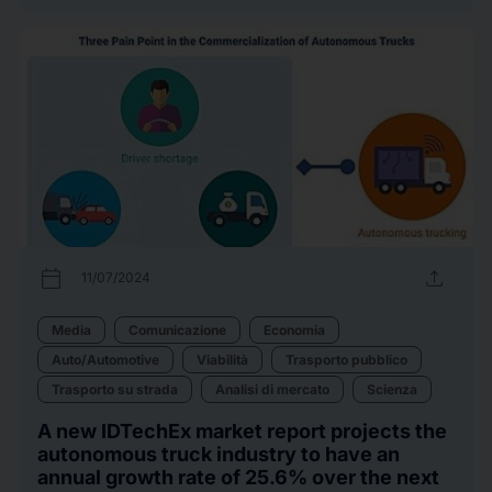
calendar_today
upload
11/07/2024
Media
Comunicazione
Economia
Auto/Automotive
Viabilità
Trasporto pubblico
Trasporto su strada
Analisi di mercato
Scienza
A new IDTechEx market report projects the
autonomous truck industry to have an
annual growth rate of 25.6% over the next