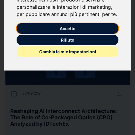
personalizzare le interazioni di marketing
,
per pubblicare annunci più pertinenti per te
.
20
comunicati stampa
arrow_forward
Guarda tutti i comunicati
Accetto
Rifiuto
Cambia le mie impostazioni
calendar_today
upload
30/09/2024
Reshaping AI Interconnect Architecture:
The Role of Co-Packaged Optics (CPO)
Analyzed by IDTechEx