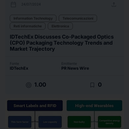
calendar_today
upload
24/07/2024
Information Technology
Telecomunicazioni
Reti informatiche
Elettronica
IDTechEx Discusses Co-Packaged Optics
(CPO) Packaging Technology Trends and
Market Trajectory
Fonte
Emittente
IDTechEx
PR News Wire
target
bookmark_border
1.00
0