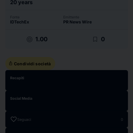
20 years
Fonte
Emittente
IDTechEx
PR News Wire
target
bookmark_border
1.00
0
ios_share
Condividi società
Recapiti
Social Media
favorite
Seguaci
0