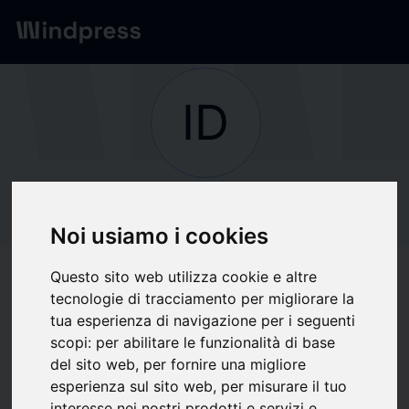
Network
/
Società
ID
Non verificato
IDTechEx
Noi usiamo i cookies
Questo sito web utilizza cookie e altre
Segui aggiornamenti
favorite
tecnologie di tracciamento per migliorare la
tua esperienza di navigazione per i seguenti
scopi:
per abilitare le funzionalità di base
Di cosa scriviamo
del sito web
,
per fornire una migliore
esperienza sul sito web
,
per misurare il tuo
Comunicazione
Economia
Information Technology
Media
interesse nei nostri prodotti e servizi e
Telecomunicazioni