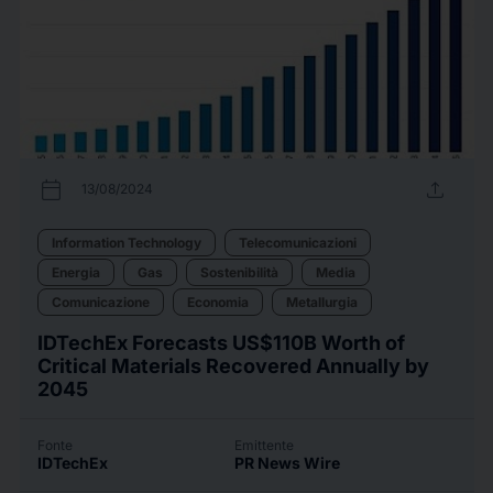
calendar_today
upload
13/08/2024
Information Technology
Telecomunicazioni
Energia
Gas
Sostenibilità
Media
Comunicazione
Economia
Metallurgia
IDTechEx Forecasts US$110B Worth of
Critical Materials Recovered Annually by
2045
Fonte
Emittente
IDTechEx
PR News Wire