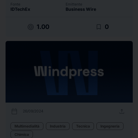
Fonte
Emittente
IDTechEx
Business Wire
target
bookmark_border
1.00
0
calendar_today
upload
26/09/2024
Multimedialità
Industria
Tecnica
Ingegneria
Chimica