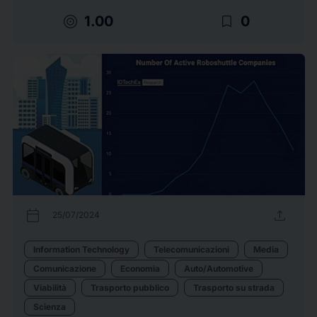
target
bookmark_border
1.00
0
calendar_today
upload
25/07/2024
Information Technology
Telecomunicazioni
Media
Comunicazione
Economia
Auto/Automotive
Viabilità
Trasporto pubblico
Trasporto su strada
Scienza