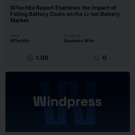
IDTechEx Report Examines the Impact of
Falling Battery Costs on the Li-ion Battery
Market
Fonte
Emittente
IDTechEx
Business Wire
target
bookmark_border
1.00
0