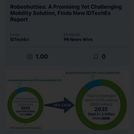
Roboshuttles: A Promising Yet Challenging
Mobility Solution, Finds New IDTechEx
Report
Fonte
Emittente
IDTechEx
PR News Wire
target
bookmark_border
1.00
0