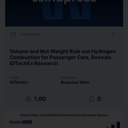
calendar_today
upload
04/09/2024
Volume and Not Weight Rule out Hydrogen
Combustion for Passenger Cars, Reveals
IDTechEx Research
Fonte
Emittente
IDTechEx
Business Wire
target
bookmark_border
1.00
0