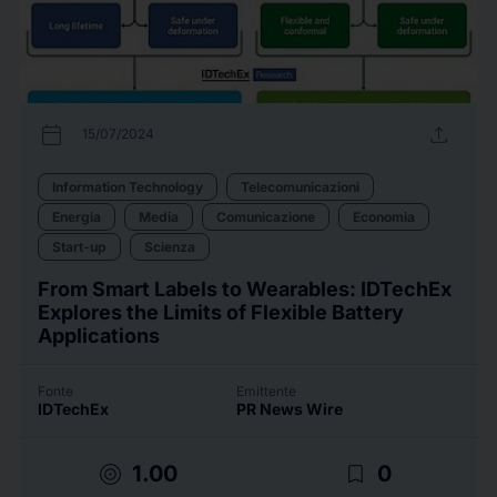
calendar_today
upload
15/07/2024
Information Technology
Telecomunicazioni
Energia
Media
Comunicazione
Economia
Start-up
Scienza
From Smart Labels to Wearables: IDTechEx
Explores the Limits of Flexible Battery
Applications
Fonte
Emittente
IDTechEx
PR News Wire
target
bookmark_border
1.00
0