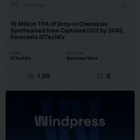
calendar_today
upload
20/09/2024
19 Million TPA of Drop-in Chemicals
Synthesised from Captured CO2 by 2045,
Forecasts IDTechEx
Fonte
Emittente
IDTechEx
Business Wire
target
bookmark_border
1.00
0