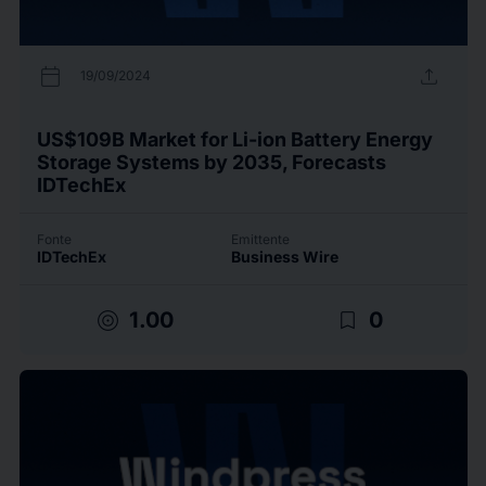
calendar_today
upload
19/09/2024
US$109B Market for Li-ion Battery Energy
Storage Systems by 2035, Forecasts
IDTechEx
Fonte
Emittente
IDTechEx
Business Wire
target
bookmark_border
1.00
0