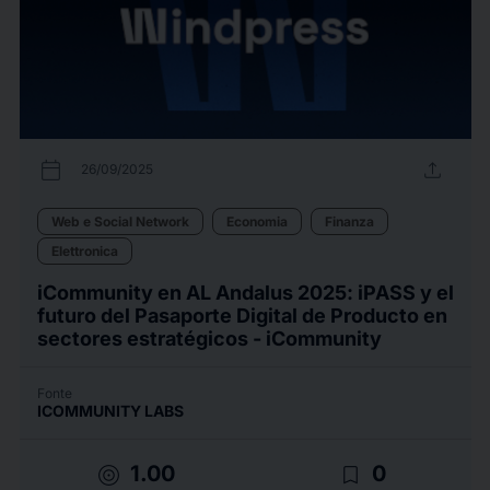
calendar_today
upload
26/09/2025
Web e Social Network
Economia
Finanza
Elettronica
iCommunity en AL Andalus 2025: iPASS y el
futuro del Pasaporte Digital de Producto en
sectores estratégicos - iCommunity
Fonte
ICOMMUNITY LABS
target
bookmark_border
1.00
0