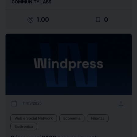
ICOMMUNITY LABS
target
bookmark_border
1.00
0
calendar_today
upload
11/09/2025
Web e Social Network
Economia
Finanza
Elettronica