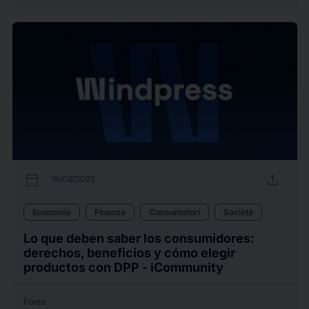
calendar_today
upload
18/09/2025
Economia
Finanza
Consumatori
Società
Lo que deben saber los consumidores:
derechos, beneficios y cómo elegir
productos con DPP - iCommunity
Fonte