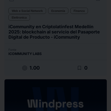
Web e Social Network
Economia
Finanza
Elettronica
iCommunity en Criptolatinfest Medellín
2025: blockchain al servicio del Pasaporte
Digital de Producto - iCommunity
Fonte
ICOMMUNITY LABS
target
bookmark_border
1.00
0