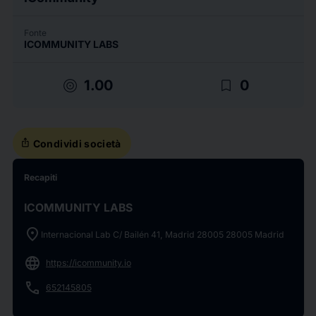
Fonte
ICOMMUNITY LABS
target
bookmark_border
1.00
0
ios_share
Condividi società
Recapiti
ICOMMUNITY LABS
location_on
Internacional Lab C/ Bailén 41, Madrid 28005 28005 Madrid
language
https://icommunity.io
phone
652145805