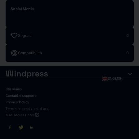
Social Media
favorite
Seguaci
0
target
Compatibilità
0
expand_more
ENGLISH
Chi siamo
Contatti e supporto
Privacy Policy
Termini e condizioni d'uso
open_in_new
Mediaddress.com