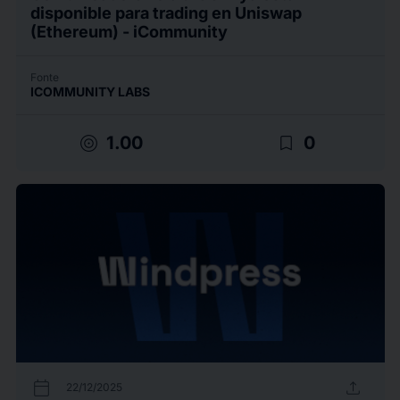
disponible para trading en Uniswap
(Ethereum) - iCommunity
Fonte
ICOMMUNITY LABS
target
bookmark_border
1.00
0
calendar_today
upload
22/12/2025