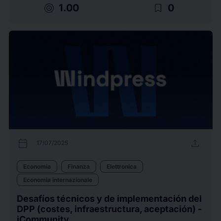
target
bookmark_border
1.00
0
calendar_today
upload
17/07/2025
Economia
Finanza
Elettronica
Economia internazionale
Desafíos técnicos y de implementación del
DPP (costes, infraestructura, aceptación) -
iCommunity