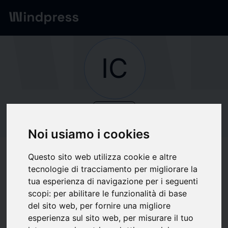
Network
/
Società
IC
verified
Società
ICOMMUNITY LABS
Noi usiamo i cookies
Questo sito web utilizza cookie e altre
Segui aggiornamenti
favorite
tecnologie di tracciamento per migliorare la
tua esperienza di navigazione per i seguenti
scopi:
per abilitare le funzionalità di base
Di cosa scriviamo
del sito web
,
per fornire una migliore
esperienza sul sito web
,
per misurare il tuo
Economia
Finanza
Information Technology
Telecomunicazioni