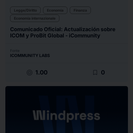
Legge/Diritto
Economia
Finanza
Economia internazionale
Comunicado Oficial: Actualización sobre
ICOM y ProBit Global - iCommunity
Fonte
ICOMMUNITY LABS
target
bookmark_border
1.00
0