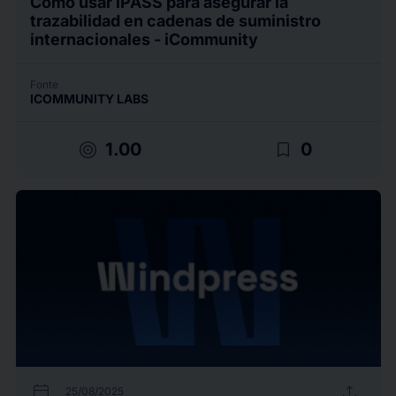
Cómo usar iPASS para asegurar la
trazabilidad en cadenas de suministro
internacionales - iCommunity
Fonte
ICOMMUNITY LABS
target
bookmark_border
1.00
0
calendar_today
upload
25/08/2025