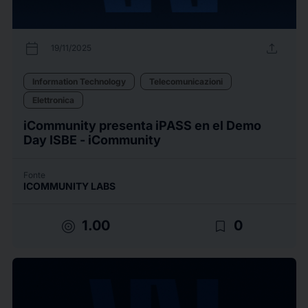
calendar_today
upload
19/11/2025
Information Technology
Telecomunicazioni
Elettronica
iCommunity presenta iPASS en el Demo
Day ISBE - iCommunity
Fonte
ICOMMUNITY LABS
target
bookmark_border
1.00
0