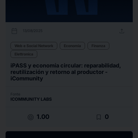
calendar_today
upload
13/08/2025
Web e Social Network
Economia
Finanza
Elettronica
iPASS y economía circular: reparabilidad,
reutilización y retorno al productor -
iCommunity
Fonte
ICOMMUNITY LABS
target
bookmark_border
1.00
0