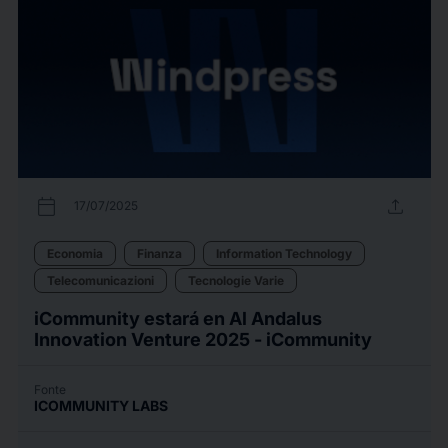
calendar_today
upload
17/07/2025
Economia
Finanza
Information Technology
Telecomunicazioni
Tecnologie Varie
iCommunity estará en Al Andalus
Innovation Venture 2025 - iCommunity
Fonte
ICOMMUNITY LABS