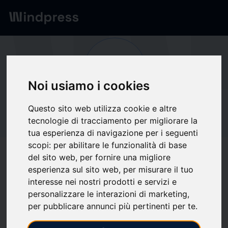
Network
/
Società
Os
Noi usiamo i cookies
Non verificato
Questo sito web utilizza cookie e altre
Oshkosh Defense
tecnologie di tracciamento per migliorare la
tua esperienza di navigazione per i seguenti
LLC
scopi:
per abilitare le funzionalità di base
del sito web
,
per fornire una migliore
esperienza sul sito web
,
per misurare il tuo
Segui aggiornamenti
favorite
interesse nei nostri prodotti e servizi e
personalizzare le interazioni di marketing
,
per pubblicare annunci più pertinenti per te
.
Di cosa scriviamo