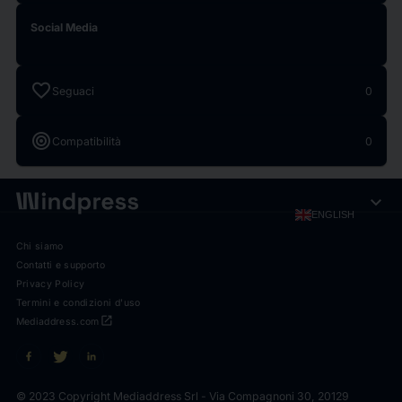
Social Media
favorite
Seguaci
0
target
Compatibilità
0
expand_more
ENGLISH
Chi siamo
Contatti e supporto
Privacy Policy
Termini e condizioni d'uso
open_in_new
Mediaddress.com
© 2023 Copyright Mediaddress Srl - Via Compagnoni 30, 20129