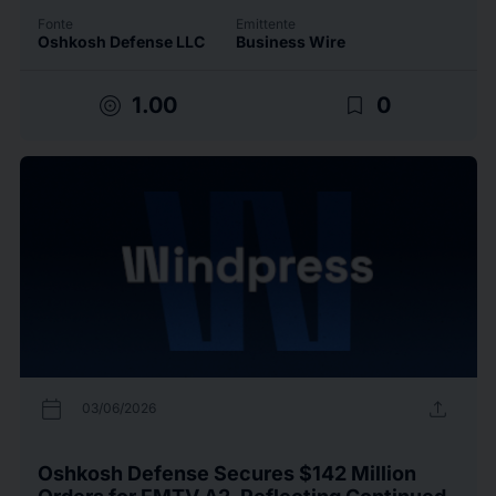
Fonte
Emittente
Oshkosh Defense LLC
Business Wire
target
bookmark_border
1.00
0
calendar_today
upload
03/06/2026
Oshkosh Defense Secures $142 Million