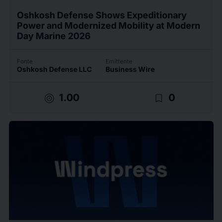
Oshkosh Defense Shows Expeditionary
Power and Modernized Mobility at Modern
Day Marine 2026
Fonte
Emittente
Oshkosh Defense LLC
Business Wire
target
bookmark_border
1.00
0