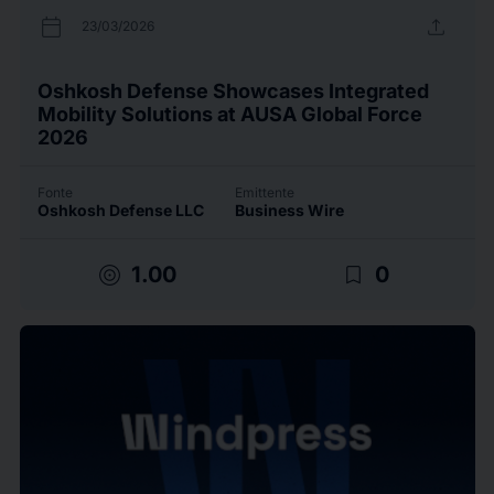
calendar_today
upload
23/03/2026
Oshkosh Defense Showcases Integrated
Mobility Solutions at AUSA Global Force
2026
Fonte
Emittente
Oshkosh Defense LLC
Business Wire
target
bookmark_border
1.00
0