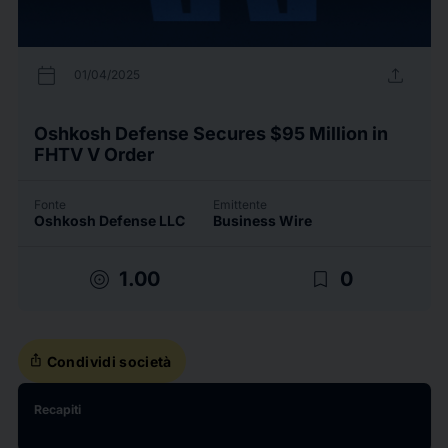
calendar_today
upload
01/04/2025
Oshkosh Defense Secures $95 Million in
FHTV V Order
Fonte
Emittente
Oshkosh Defense LLC
Business Wire
target
bookmark_border
1.00
0
ios_share
Condividi società
Recapiti