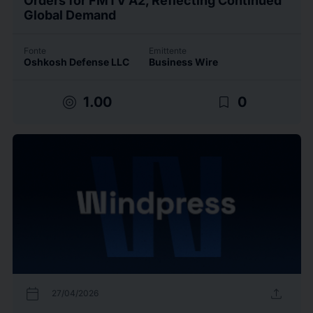
Orders for FMTV A2, Reflecting Continued
Global Demand
Fonte
Emittente
Oshkosh Defense LLC
Business Wire
target
bookmark_border
1.00
0
calendar_today
upload
27/04/2026