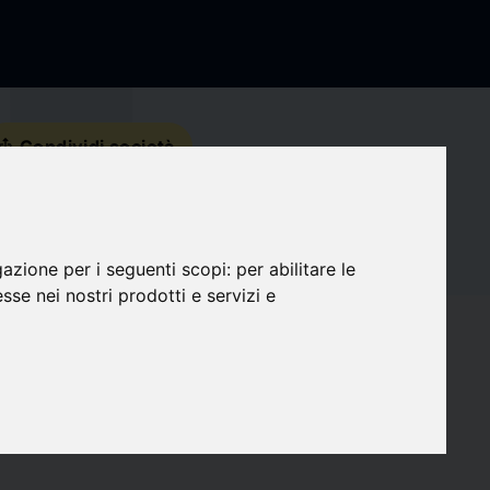
s_share
Condividi società
Recapiti
gazione per i seguenti scopi:
per abilitare le
Social Media
esse nei nostri prodotti e servizi e
favorite
Seguaci
0
target
Compatibilità
0