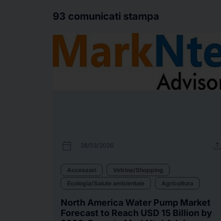
93
comunicati stampa
calendar_today
uplo
28/03/2026
Accessori
Vetrine/Shopping
Ecologia/Salute ambientale
Agricoltura
North America Water Pump Market
Forecast to Reach USD 15 Billion by