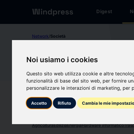
Digest
N
Network
/
Società
Non verificato
Noi usiamo i cookies
MarkNte
Ma
Questo sito web utilizza cookie e altre tecnolo
funzionalità di base del sito web
,
per fornire u
Segui aggiornament
favorite
personalizzare le interazioni di marketing
,
per p
Accetto
Rifiuto
Cambia le mie impostazi
Di cosa scriviamo
Agricoltura
Edilizia
Energia
Hardware informatico
Trasp