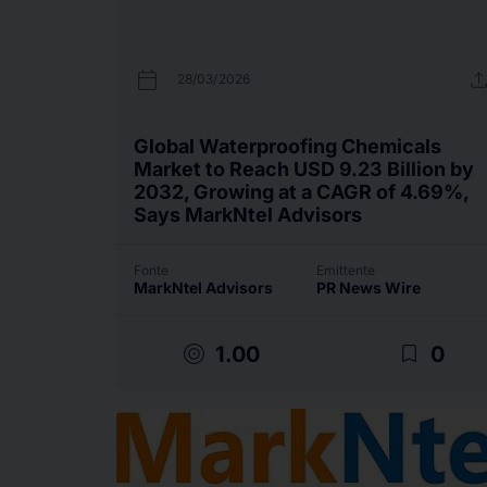
calendar_today
uplo
28/03/2026
Global Waterproofing Chemicals
Market to Reach USD 9.23 Billion by
2032, Growing at a CAGR of 4.69%,
Says MarkNtel Advisors
Fonte
Emittente
MarkNtel Advisors
PR News Wire
target
bookmark_border
1.00
0