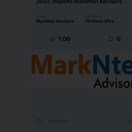
2032, Reports MarkNtel Advisors
Fonte
Emittente
MarkNtel Advisors
PR News Wire
target
bookmark_border
1.00
0
calendar_today
uplo
28/03/2026