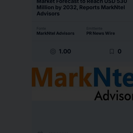
Market Forecast to Reach USD 530
Million by 2032, Reports MarkNtel
Advisors
Fonte
Emittente
MarkNtel Advisors
PR News Wire
target
bookmark_border
1.00
0