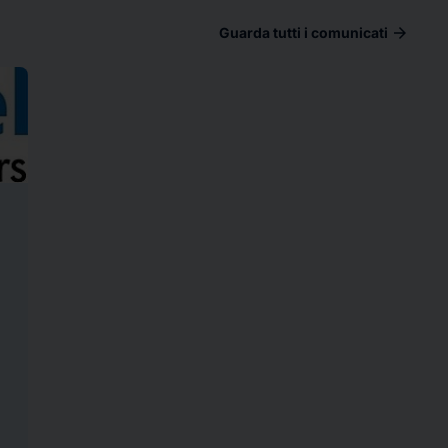
arrow_forward
Guarda tutti i comunicati
ad