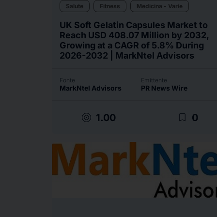
Salute
Fitness
Medicina - Varie
UK Soft Gelatin Capsules Market to
Reach USD 408.07 Million by 2032,
Growing at a CAGR of 5.8% During
2026-2032 | MarkNtel Advisors
Fonte
Emittente
MarkNtel Advisors
PR News Wire
target
bookmark_border
1.00
0