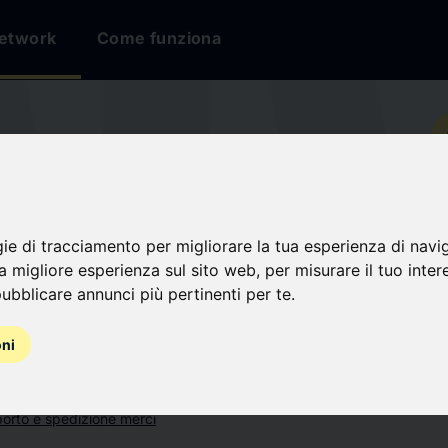
etwork
Come funziona
io
l Advisors
gie di tracciamento per migliorare la tua esperienza di navi
na migliore esperienza sul sito web
,
per misurare il tuo inter
i
ubblicare annunci più pertinenti per te
.
oni
orto e spedizione merci