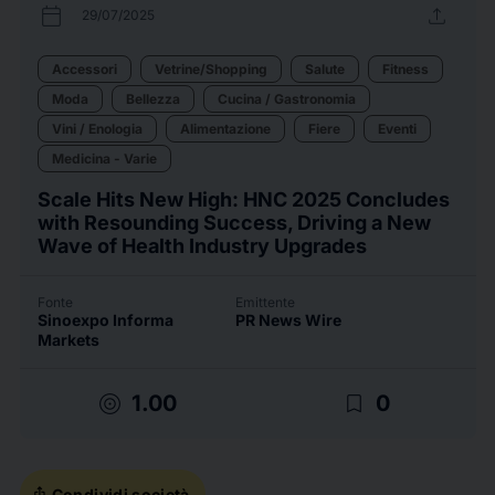
calendar_today
upload
29/07/2025
Accessori
Vetrine/Shopping
Salute
Fitness
Moda
Bellezza
Cucina / Gastronomia
Vini / Enologia
Alimentazione
Fiere
Eventi
Medicina - Varie
Scale Hits New High: HNC 2025 Concludes
with Resounding Success, Driving a New
Wave of Health Industry Upgrades
Fonte
Emittente
Sinoexpo Informa
PR News Wire
Markets
target
bookmark_border
1.00
0
ios_share
Condividi società