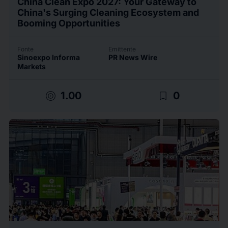
China Clean Expo 2027: Your Gateway to
China's Surging Cleaning Ecosystem and
Booming Opportunities
Fonte
Emittente
Sinoexpo Informa
PR News Wire
Markets
target
bookmark_border
1.00
0