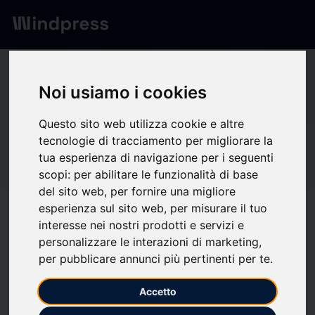
Network
/
Società
Si
Noi usiamo i cookies
Questo sito web utilizza cookie e altre
tecnologie di tracciamento per migliorare la
Non verificato
tua esperienza di navigazione per i seguenti
Sinoexpo Informa
scopi:
per abilitare le funzionalità di base
del sito web
,
per fornire una migliore
Markets
esperienza sul sito web
,
per misurare il tuo
interesse nei nostri prodotti e servizi e
personalizzare le interazioni di marketing
,
Segui aggiornamenti
favorite
per pubblicare annunci più pertinenti per te
.
Accetto
Di cosa scriviamo