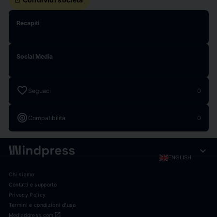
Recapiti
Social Media
favorite
Seguaci
0
target
Compatibilità
0
expand_more
ENGLISH
Chi siamo
Contatti e supporto
Privacy Policy
Termini e condizioni d'uso
open_in_new
Mediaddress.com