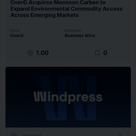
CnerG Acquires Monsoon Carbon to
Expand Environmental Commodity Access
Across Emerging Markets
Fonte
Emittente
CnerG
Business Wire
target
bookmark_border
1.00
0
15/10/2025