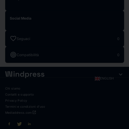
Social Media
favorite
Seguaci
0
target
Compatibilità
0
expand_more
ENGLISH
Chi siamo
Contatti e supporto
Privacy Policy
Termini e condizioni d'uso
open_in_new
Mediaddress.com