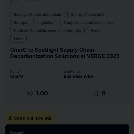
calendar_today
upload
Ecologia/Salute ambientale
Energie Rinnovabili
Energia
Logistica
Trasporto e spedizione merci
Pubblico Esercizio/Vendita al dettaglio
Eventi
Fiere
CnerG to Spotlight Supply Chain
Decarbonization Solutions at VERGE 2025
Fonte
Emittente
CnerG
Business Wire
target
bookmark_border
1.00
0
ios_share
Condividi società
Recapiti