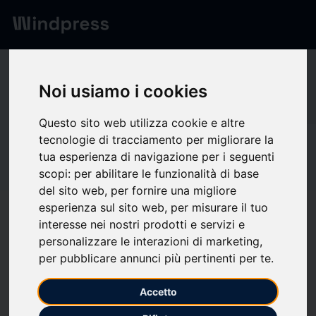
Network
/
Società
Cn
Noi usiamo i cookies
Questo sito web utilizza cookie e altre
tecnologie di tracciamento per migliorare la
Non verificato
tua esperienza di navigazione per i seguenti
CnerG
scopi:
per abilitare le funzionalità di base
del sito web
,
per fornire una migliore
esperienza sul sito web
,
per misurare il tuo
Segui aggiornamenti
favorite
interesse nei nostri prodotti e servizi e
personalizzare le interazioni di marketing
,
per pubblicare annunci più pertinenti per te
.
Di cosa scriviamo
Accetto
Ecologia/Salute ambientale
Energia
Energie Rinnovabili
Eventi
Logistica