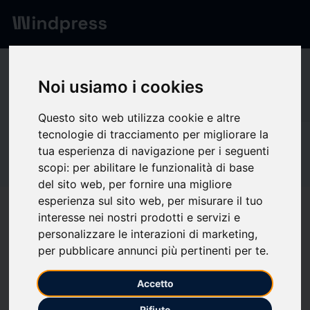
Network
/
Società
Ge
Noi usiamo i cookies
Questo sito web utilizza cookie e altre
tecnologie di tracciamento per migliorare la
Non verificato
tua esperienza di navigazione per i seguenti
Gesynta Pharma
scopi:
per abilitare le funzionalità di base
del sito web
,
per fornire una migliore
esperienza sul sito web
,
per misurare il tuo
Segui aggiornamenti
favorite
interesse nei nostri prodotti e servizi e
personalizzare le interazioni di marketing
,
per pubblicare annunci più pertinenti per te
.
Di cosa scriviamo
Accetto
Agricoltura
Ecologia/Salute ambientale
Fitness
Medicina - Varie
Salute
Rifiuto