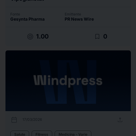
Fonte
Emittente
Gesynta Pharma
PR News Wire
target
bookmark_border
1.00
0
calendar_today
upload
17/03/2026
Salute
Fitness
Medicina - Varie