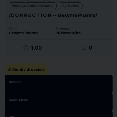
Ecologia/Salute ambientale
Agricoltura
/C O R R E C T I O N -- Gesynta Pharma/
Fonte
Emittente
Gesynta Pharma
PR News Wire
target
bookmark_border
1.00
0
ios_share
Condividi società
Recapiti
Social Media