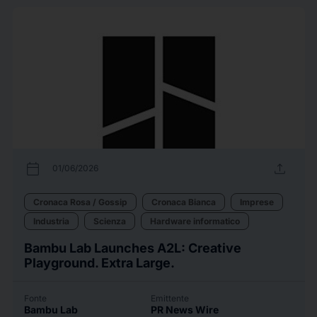
calendar_today
upload
01/06/2026
Cronaca Rosa / Gossip
Cronaca Bianca
Imprese
Industria
Scienza
Hardware informatico
Bambu Lab Launches A2L: Creative
Playground. Extra Large.
Fonte
Emittente
Bambu Lab
PR News Wire