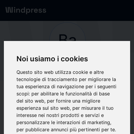
Network
/
Società
Ba
Noi usiamo i cookies
Non verificato
Bambu Lab
Questo sito web utilizza cookie e altre
tecnologie di tracciamento per migliorare la
tua esperienza di navigazione per i seguenti
Segui aggiornamenti
favorite
scopi:
per abilitare le funzionalità di base
del sito web
,
per fornire una migliore
esperienza sul sito web
,
per misurare il tuo
Di cosa scriviamo
interesse nei nostri prodotti e servizi e
personalizzare le interazioni di marketing
,
Accessori
Cronaca Bianca
Cronaca Rosa / Gossip
Hardware informatico
per pubblicare annunci più pertinenti per te
.
Vetrine/Shopping