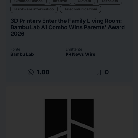
Cronaca Bianca
Infanzia
Giovani
Terza età
Hardware informatico
Telecomunicazioni
3D Printers Enter the Family Living Room:
Bambu Lab A1 Combo Wins Parents' Award
2026
Fonte
Emittente
Bambu Lab
PR News Wire
target
bookmark_border
1.00
0