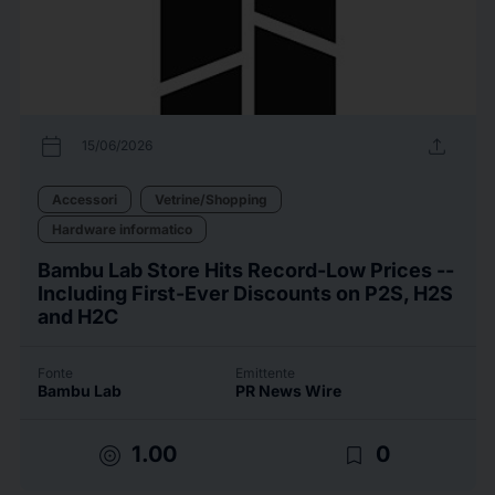
calendar_today
upload
15/06/2026
Accessori
Vetrine/Shopping
Hardware informatico
Bambu Lab Store Hits Record-Low Prices --
Including First-Ever Discounts on P2S, H2S
and H2C
Fonte
Emittente
Bambu Lab
PR News Wire
target
bookmark_border
1.00
0