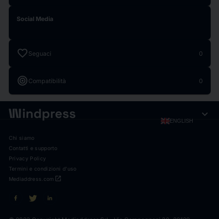
Social Media
favorite
Seguaci
0
target
Compatibilità
0
expand_more
ENGLISH
Chi siamo
Contatti e supporto
Privacy Policy
Termini e condizioni d'uso
open_in_new
Mediaddress.com