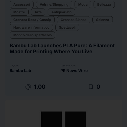
Accessori
Vetrine/Shopping
Moda
Bellezza
Mostre
Arte
Antiquariato
Cronaca Rosa / Gossip
Cronaca Bianca
Scienza
Hardware informatico
Spettacoli
Mondo dello spettacolo
Bambu Lab Launches PLA Pure: A Filament
Made for Printing Where You Live
Fonte
Emittente
Bambu Lab
PR News Wire
target
bookmark_border
1.00
0