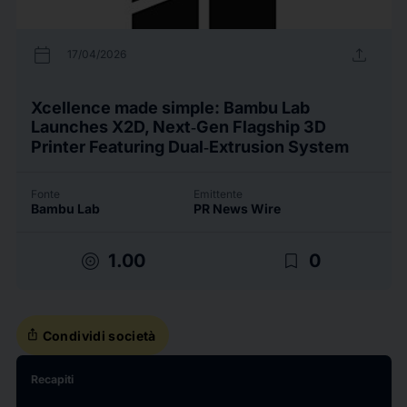
calendar_today
upload
17/04/2026
Xcellence made simple: Bambu Lab
Launches X2D, Next‑Gen Flagship 3D
Printer Featuring Dual‑Extrusion System
Fonte
Emittente
Bambu Lab
PR News Wire
target
bookmark_border
1.00
0
ios_share
Condividi società
Recapiti