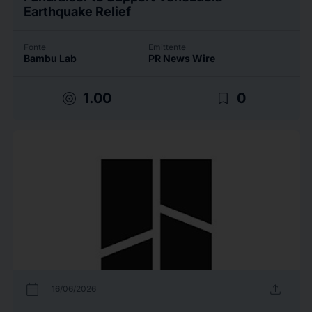
Earthquake Relief
Fonte
Emittente
Bambu Lab
PR News Wire
target
bookmark_border
1.00
0
calendar_today
upload
16/06/2026