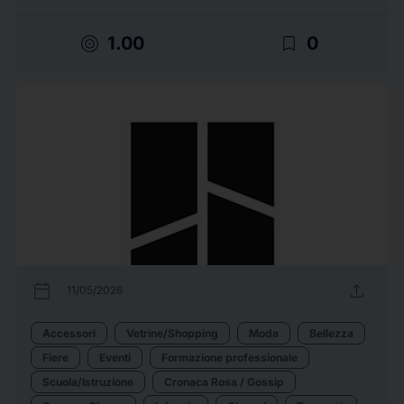
target
bookmark_border
1.00
0
calendar_today
upload
11/05/2026
Accessori
Vetrine/Shopping
Moda
Bellezza
Fiere
Eventi
Formazione professionale
Scuola/Istruzione
Cronaca Rosa / Gossip