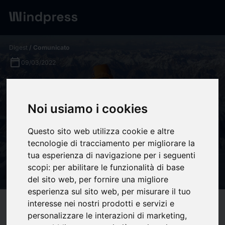
Digest
/ Comunicato
calendar_today
09/03/2022
Audi Creativity Challenge
inspira a más de 11.000
Noi usiamo i cookies
estudiantes en una
Questo sito web utilizza cookie e altre
conferencia protagonizada
tecnologie di tracciamento per migliorare la
por Edurne Pasaban - Sigla
tua esperienza di navigazione per i seguenti
scopi:
per abilitare le funzionalità di base
Comunicación
del sito web
,
per fornire una migliore
esperienza sul sito web
,
per misurare il tuo
interesse nei nostri prodotti e servizi e
target
help
Compatibilità
personalizzare le interazioni di marketing
,