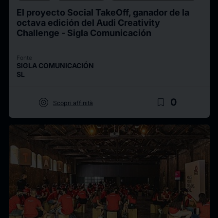
El proyecto Social TakeOff, ganador de la
octava edición del Audi Creativity
Challenge - Sigla Comunicación
Fonte
SIGLA COMUNICACIÓN
SL
target
bookmark_border
0
Scopri affinità