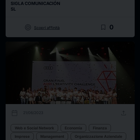
SIGLA COMUNICACIÓN
SL
target
bookmark_border
0
Scopri affinità
calendar_today
upload
21/06/2023
Web e Social Network
Economia
Finanza
Imprese
Management
Organizzazione Aziendale