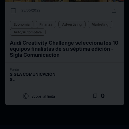
calendar_today
upload
23/05/2022
Economia
Finanza
Advertising
Marketing
Auto/Automotive
Audi Creativity Challenge selecciona los 10
equipos finalistas de su séptima edición -
Sigla Comunicación
Fonte
SIGLA COMUNICACIÓN
SL
target
bookmark_border
0
Scopri affinità