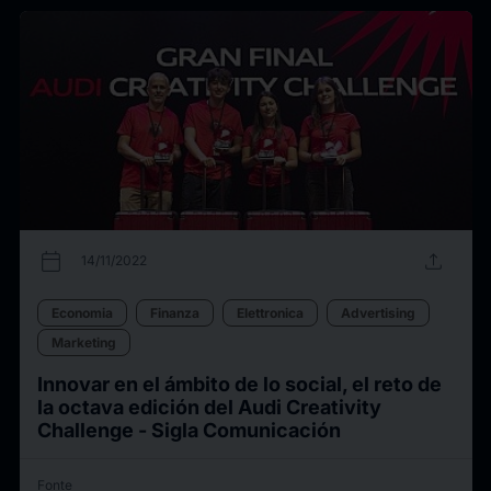
calendar_today
upload
14/11/2022
Economia
Finanza
Elettronica
Advertising
Marketing
Innovar en el ámbito de lo social, el reto de
la octava edición del Audi Creativity
Challenge - Sigla Comunicación
Fonte