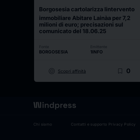
Borgosesia cartolarizza lintervento
immobiliare Abitare Lainàa per 7,2
milioni di euro; precisazioni sul
comunicato del 18.06.25
Fonte
Emittente
BORGOSESIA
1INFO
target
bookmark_border
0
Scopri affinità
Chi siamo
Contatti e supporto
Privacy Policy