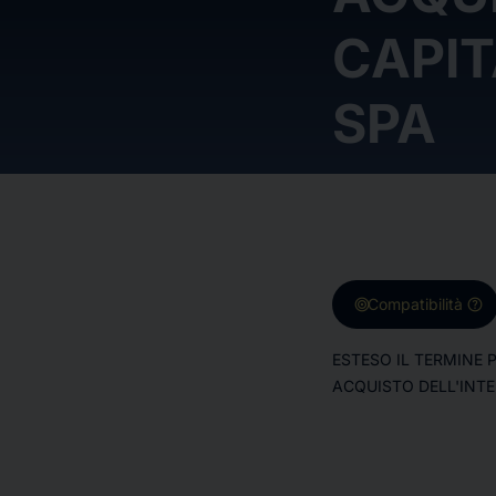
CAPIT
SPA
target
help
Compatibilità
ESTESO IL TERMINE 
ACQUISTO DELL'INTE