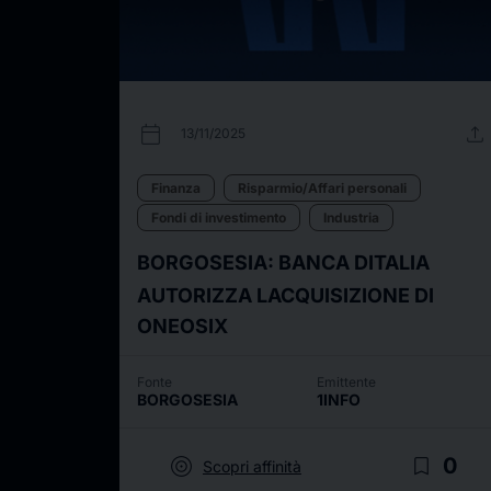
calendar_today
upload
13/11/2025
Finanza
Risparmio/Affari personali
Fondi di investimento
Industria
BORGOSESIA: BANCA DITALIA
AUTORIZZA LACQUISIZIONE DI
ONEOSIX
Fonte
Emittente
BORGOSESIA
1INFO
target
bookmark_border
0
Scopri affinità