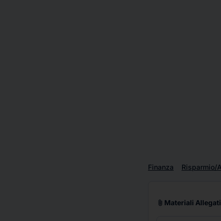
Finanza
Risparmio/A
attach_file
Materiali Allegati