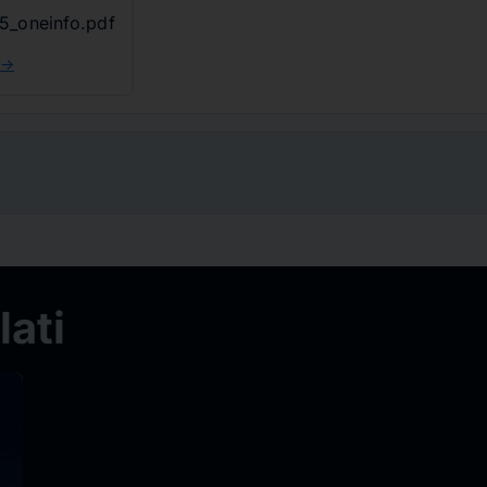
5_oneinfo.pdf
 ->
ati