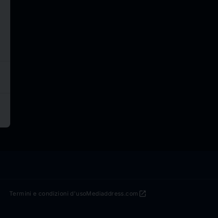
open_in_new
Termini e condizioni d'uso
Mediaddress.com