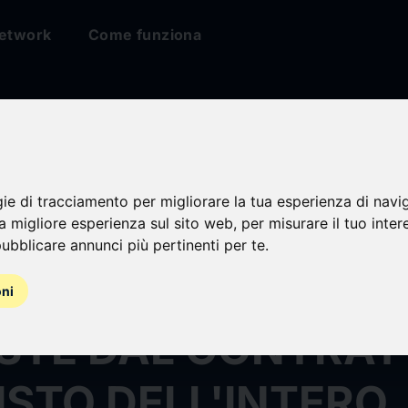
etwork
Come funziona
O IL TERMINE PER
gie di tracciamento per migliorare la tua esperienza di navi
na migliore esperienza sul sito web
,
per misurare il tuo inter
VERAMENTO DELLE
ubblicare annunci più pertinenti per te
.
ZIONI SOSPENSIV
oni
STE DAL CONTRAT
STO DELL'INTERO