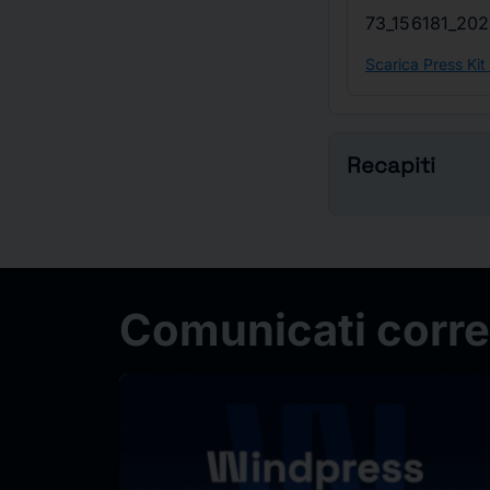
73_156181_202
Scarica Press Kit
Recapiti
Comunicati correl