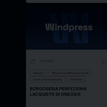
calendar_today
upload
10/12/2025
Finanza
Risparmio/Affari personali
Fondi di investimento
Industria
BORGOSESIA PERFEZIONA
LACQUISTO DI ONEOSIX