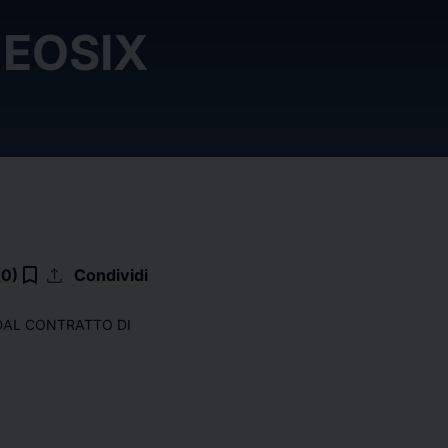
NEOSIX
upload
bookmark_border
(0)
Condividi
 DAL CONTRATTO DI