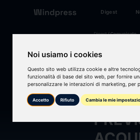
Digest
N
Digest
/ Comunicato
calendar_today
18/06/2025
Noi usiamo i cookies
ESTES
Questo sito web utilizza cookie e altre tecnolo
funzionalità di base del sito web
,
per fornire u
L'AV
personalizzare le interazioni di marketing
,
per p
CONDI
Accetto
Rifiuto
Cambia le mie impostazi
PREVI
ACQUI